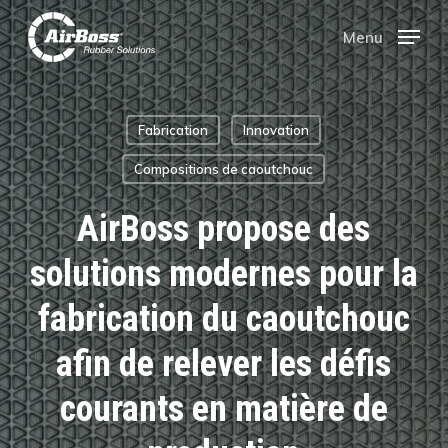
Skip
Menu
Menu
to
main
Fabrication
Innovation
content
Compositions de caoutchouc
AirBoss propose des
solutions modernes pour la
fabrication du caoutchouc
afin de relever les défis
courants en matière de