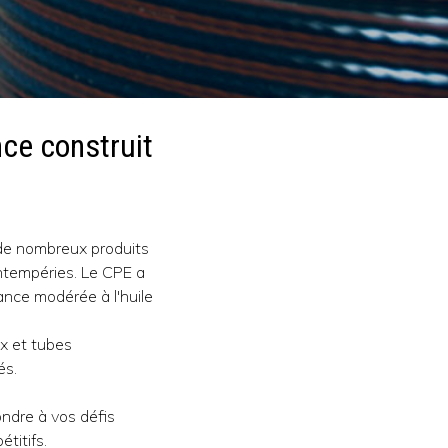
nce construit
à de nombreux produits
intempéries. Le CPE a
ance modérée à l'huile
ux et tubes
és.
ndre à vos défis
titifs.