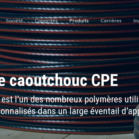
Société
Capacités
Produits
Carrières
In
 caoutchouc CPE
 est l'un des nombreux polymères util
nalisés dans un large éventail d'app