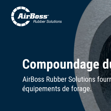
Skip
to
main
content
Compoundage du
AirBoss Rubber Solutions four
équipements de forage.