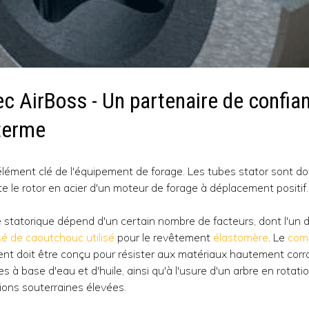
ec AirBoss - Un partenaire de confia
 terme
élément clé de l'équipement de forage. Les tubes stator sont d
te le rotor en acier d'un moteur de forage à déplacement positif.
e statorique dépend d'un certain nombre de facteurs, dont l'un d
é de caoutchouc utilisé
pour le revêtement
élastomère
. Le
com
ment doit être conçu pour résister aux matériaux hautement corro
 à base d'eau et d'huile, ainsi qu'à l'usure d'un arbre en rotati
ions souterraines élevées.