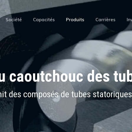
Société
Capacités
Produits
Carrières
In
 caoutchouc des tub
nit des composés de tubes statoriques